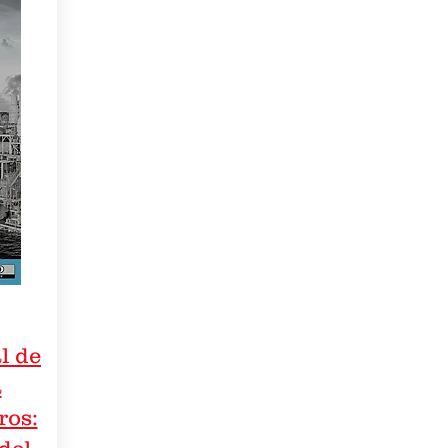
l de
a
ros: