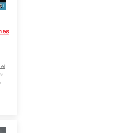
nes
 el
os
.