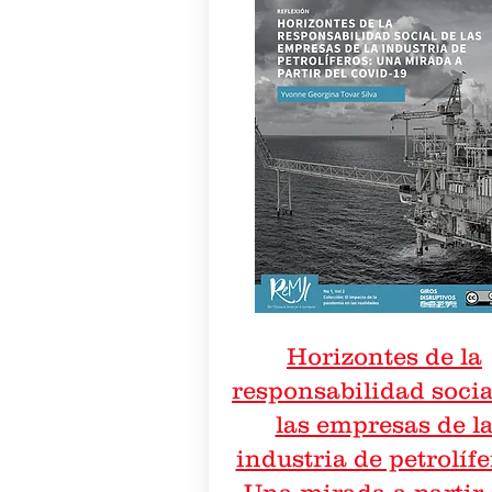
Horizontes de la
responsabilidad socia
las empresas de l
industria de petrolífe