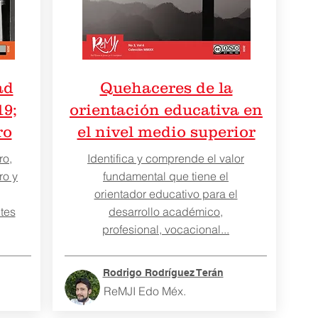
ad
Quehaceres de la
19;
orientación educativa en
ro
el nivel medio superior
ro,
Identifica y comprende el valor
ro y
fundamental que tiene el
orientador educativo para el
tes
desarrollo académico,
profesional, vocacional...
Rodrigo Rodríguez Terán
ReMJI Edo Méx.