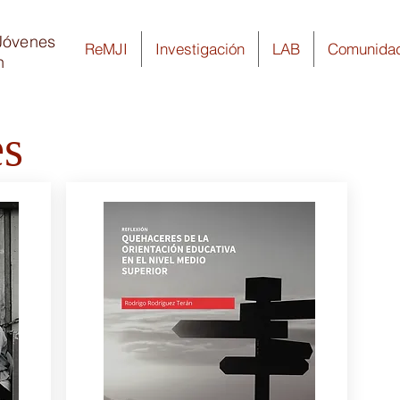
Jóvenes
ReMJI
Investigación
LAB
Comunida
n
es