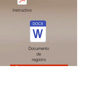
Instructivo
Documento
de
registro
-Registro proyecto nuevo-
-Registro proyecto vacante-