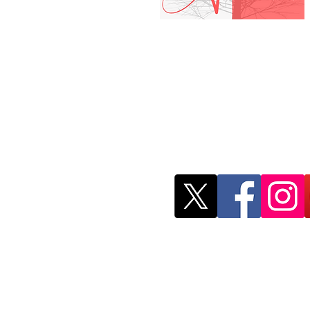
Red Mexicana de 
Investigación
remji.publicacion
@gmail
México Derec