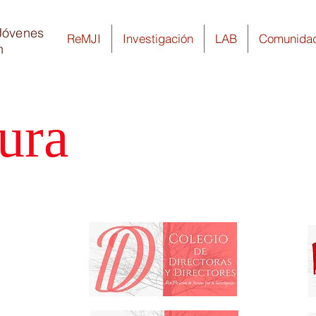
Jóvenes
ReMJI
Investigación
LAB
Comunida
n
ura