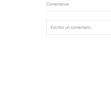
Comentarios
Escribir un comentario...
Reflexiones sobre el papel d
la docencia universitaria en
tiempos de pandemia