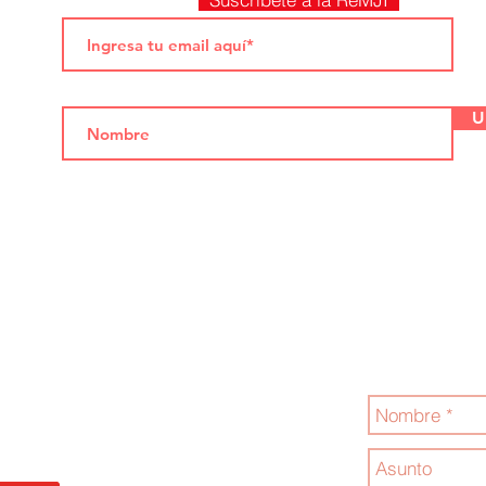
U
Jóvenes por la
Contáctanos
.com