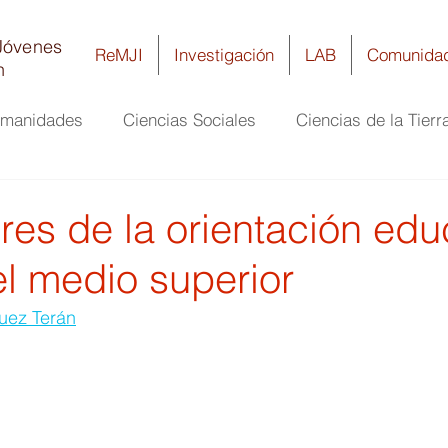
Jóvenes
ReMJI
Investigación
LAB
Comunida
n
umanidades
Ciencias Sociales
Ciencias de la Tierr
ría
Ciencias Biomédicas y de la Salud
Biología y 
es de la orientación edu
el medio superior
uez Terán