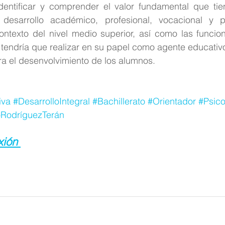
dentificar y comprender el valor fundamental que tien
 desarrollo académico, profesional, vocacional y p
ontexto del nivel medio superior, así como las funcio
 tendría que realizar en su papel como agente educativo 
ra el desenvolvimiento de los alumnos.
iva
#DesarrolloIntegral
#Bachillerato
#Orientador
#Psic
oRodríguezTerán
xión 