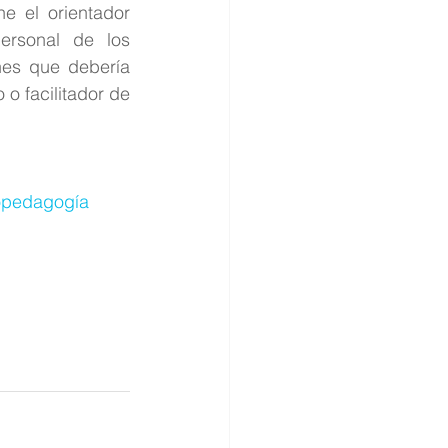
e el orientador 
ersonal de los 
nes que debería 
o facilitador de 
opedagogía