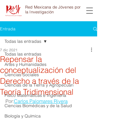
Red Mexicana de Jóvenes por
la Investigación
Entrada
Todas las entradas
7 dic 2021
Todas las entradas
Repensar la
Artes y Humanidades
conceptualización del
Ciencias Sociales
Derecho a través de la
Ciencias de la Tierra y Agropecuari
Teoría Tridimensional
Físico Matemáticas e Ingeniería
Por:
Carlos Palomares Rivera
Ciencias Biomédicas y de la Salud
Biología y Química