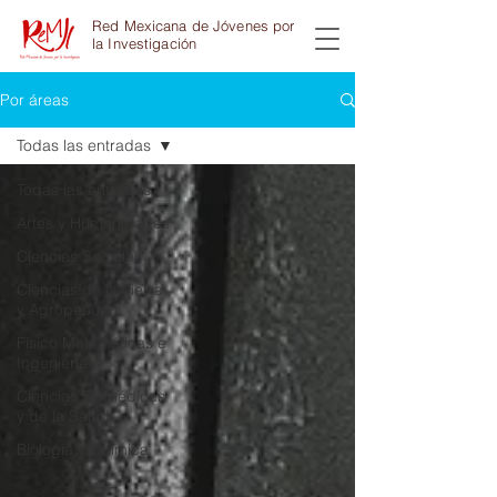
Red Mexicana de Jóvenes por
la Investigación
Por áreas
Todas las entradas
Todas las entradas
Artes y Humanidades
Ciencias Sociales
Ciencias de la Tierra
y Agropecuari
Físico Matemáticas e
Ingeniería
Ciencias Biomédicas
y de la Salud
Biología y Química