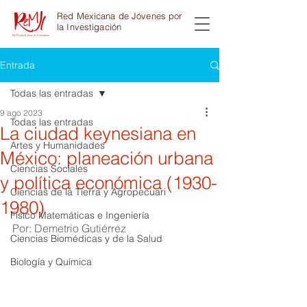
Red Mexicana de Jóvenes por
la Investigación
Entrada
Todas las entradas
9 ago 2023
Todas las entradas
La ciudad keynesiana en
Artes y Humanidades
México: planeación urbana
Ciencias Sociales
y política económica (1930-
Ciencias de la Tierra y Agropecuari
1980)
Físico Matemáticas e Ingeniería
Por: Demetrio Gutiérrez
Ciencias Biomédicas y de la Salud
Biología y Química