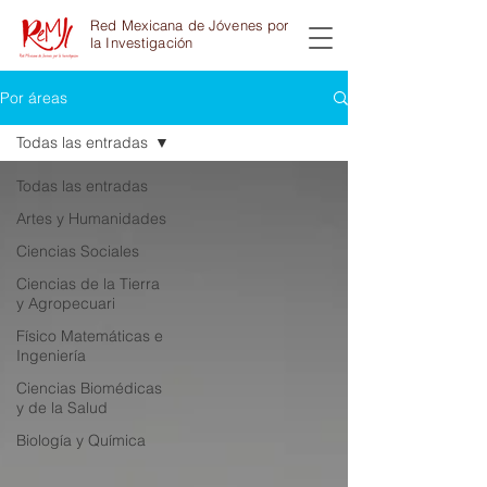
Red Mexicana de Jóvenes por
la Investigación
Por áreas
Todas las entradas
Todas las entradas
Artes y Humanidades
Ciencias Sociales
Ciencias de la Tierra
y Agropecuari
Físico Matemáticas e
Ingeniería
Ciencias Biomédicas
y de la Salud
Biología y Química