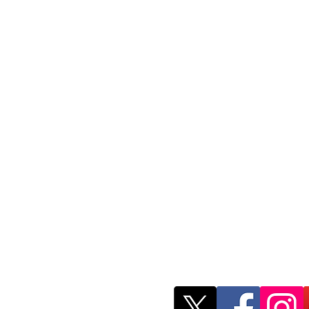
Red Mexicana de 
Investigación
remji.publicacion
@gmail