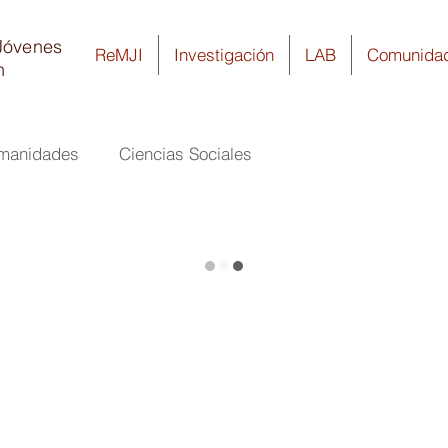
Jóvenes
ReMJI
Investigación
LAB
Comunida
n
umanidades
Ciencias Sociales
ecuari
Físico Matemáticas e Ingeniería
Salud
Biología y Química