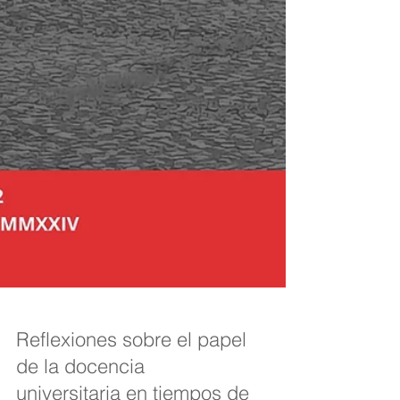
Reflexiones sobre el papel