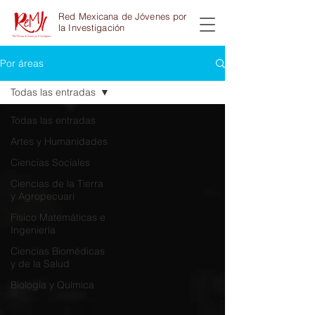
Red Mexicana de Jóvenes por
la Investigación
Por áreas
Todas las entradas
Todas las entradas
Artes y Humanidades
Ciencias Sociales
Ciencias de la Tierra
y Agropecuari
Físico Matemáticas e
Ingeniería
Ciencias Biomédicas
y de la Salud
Biología y Química