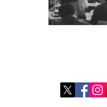
Red Mexicana de 
Investigación
remji.publicacion
@gmail