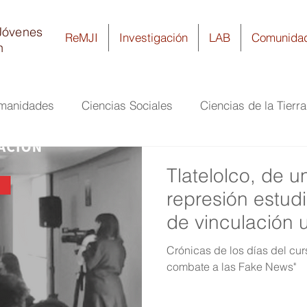
Jóvenes
ReMJI
Investigación
LAB
Comunida
n
umanidades
Ciencias Sociales
Ciencias de la Tierr
ía
Ciencias Biomédicas y de la Salud
Biología y Q
Tlatelolco, de u
represión estudi
de vinculación u
Crónicas de los días del cu
combate a las Fake News"