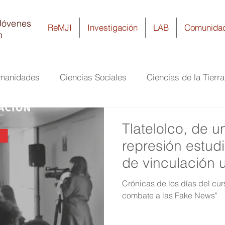
Jóvenes
ReMJI
Investigación
LAB
Comunida
n
umanidades
Ciencias Sociales
Ciencias de la Tierr
ía
Ciencias Biomédicas y de la Salud
Biología y Q
Tlatelolco, de u
represión estudi
de vinculación u
Crónicas de los días del cu
combate a las Fake News"