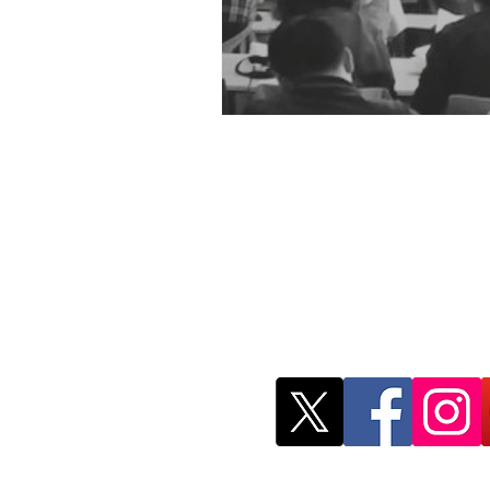
Red Mexicana de 
Investigación
remji.publicacion
@gmail