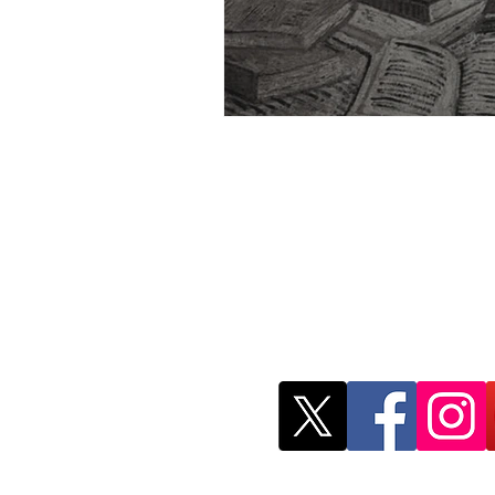
Red Mexicana de 
Investigación
remji.publicacion
@gmail