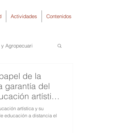
d
Actividades
Contenidos
a y Agropecuari
uímica
papel de la
 garantía del
cación artística
cación artística y su
de educación a distancia el