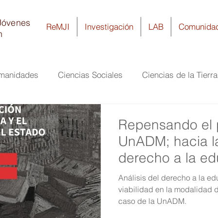
Jóvenes
ReMJI
Investigación
LAB
Comunida
n
umanidades
Ciencias Sociales
Ciencias de la Tierr
ía
Ciencias Biomédicas y de la Salud
Biología y Q
Repensando el 
UnADM; hacia la
derecho a la edu
a distancia
Análisis del derecho a la edu
viabilidad en la modalidad 
caso de la UnADM.