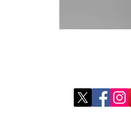
Red Mexicana de 
Investigación
remji.publicacion
@gmail
México Derec