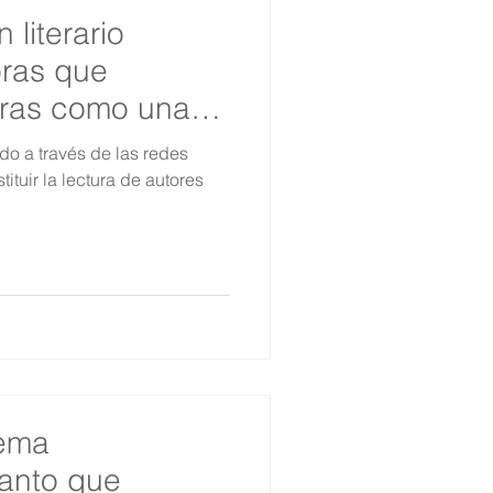
literario
oras que
oras como una
sta
odo a través de las redes
tituir la lectura de autores
rema
tanto que