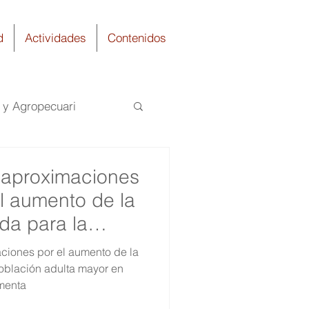
d
Actividades
Contenidos
a y Agropecuari
uímica
 aproximaciones
l aumento de la
da para la
a mayor en
aciones por el aumento de la
ndo
oblación adulta mayor en
menta