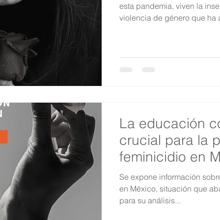
esta pandemia, viven la ins
violencia de género que ha 
La educación c
crucial para la 
feminicidio en 
Se expone información sobre
en México, situación que aba
para su análisis...