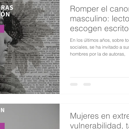
Romper el canon 
masculino: lect
escogen escrit
reacción femini
En los últimos años, sobre t
sociales, se ha invitado a sus
hombres por la de autoras,
Mujeres en ext
vulnerabilidad, 