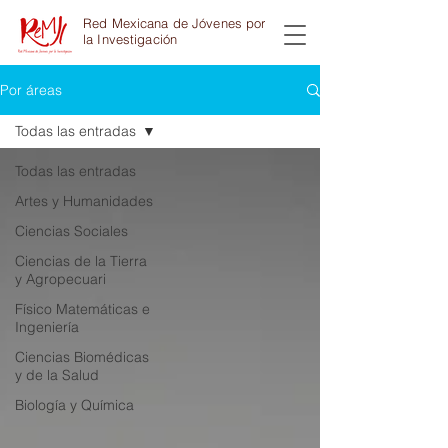
Red Mexicana de Jóvenes por
la Investigación
Por áreas
Todas las entradas
Todas las entradas
Artes y Humanidades
Ciencias Sociales
Ciencias de la Tierra
y Agropecuari
Físico Matemáticas e
Ingeniería
Ciencias Biomédicas
y de la Salud
Biología y Química