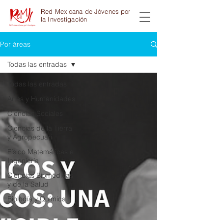
Red Mexicana de Jóvenes por
la Investigación
Por áreas
Todas las entradas
Todas las entradas
Artes y Humanidades
Ciencias Sociales
Ciencias de la Tierra
y Agropecuari
Físico Matemáticas e
Ingeniería
Ciencias Biomédicas
y de la Salud
Biología y Química