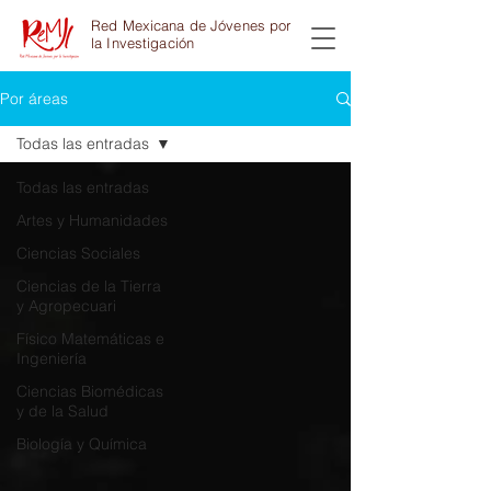
Red Mexicana de Jóvenes por
la Investigación
Por áreas
Todas las entradas
Todas las entradas
Artes y Humanidades
Ciencias Sociales
Ciencias de la Tierra
y Agropecuari
Físico Matemáticas e
Ingeniería
Ciencias Biomédicas
y de la Salud
Biología y Química