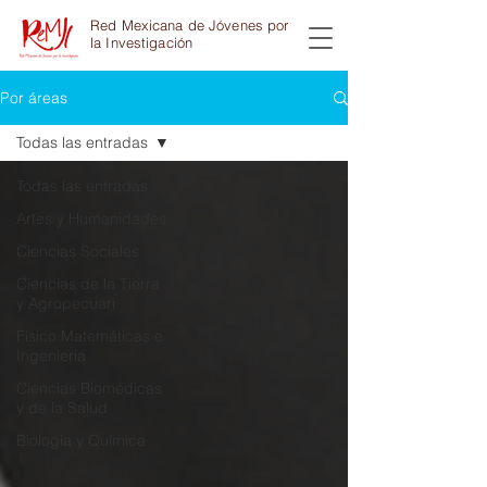
Red Mexicana de Jóvenes por
la Investigación
Por áreas
Todas las entradas
Todas las entradas
Artes y Humanidades
Ciencias Sociales
Ciencias de la Tierra
y Agropecuari
Físico Matemáticas e
Ingeniería
Ciencias Biomédicas
y de la Salud
Biología y Química