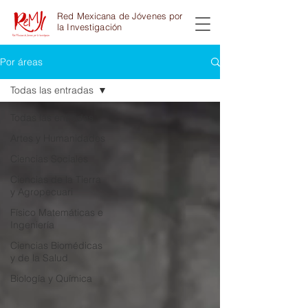
Red Mexicana de Jóvenes por
la Investigación
Por áreas
Todas las entradas
Todas las entradas
Artes y Humanidades
Ciencias Sociales
Ciencias de la Tierra
y Agropecuari
Físico Matemáticas e
Ingeniería
Ciencias Biomédicas
y de la Salud
Biología y Química