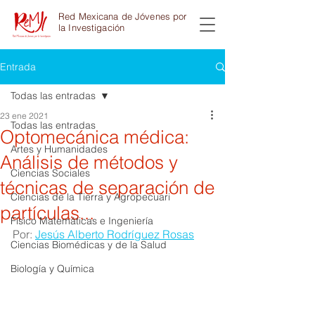
Red Mexicana de Jóvenes por
la Investigación
Entrada
Todas las entradas
23 ene 2021
Todas las entradas
Optomecánica médica:
Artes y Humanidades
Análisis de métodos y
Ciencias Sociales
técnicas de separación de
Ciencias de la Tierra y Agropecuari
partículas...
Físico Matemáticas e Ingeniería
Por: 
Jesús Alberto Rodríguez Rosas
Ciencias Biomédicas y de la Salud
Biología y Química