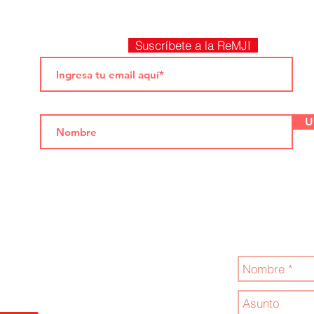
Suscríbete a la ReMJI
U
Jóvenes por la
Contáctanos
.com