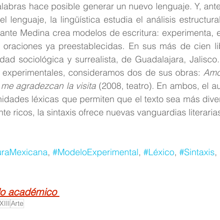
labras hace posible generar un nuevo lenguaje. Y, ante 
 lenguaje, la lingüística estudia el análisis estructural
ante Medina crea modelos de escritura: experimenta, e
s oraciones ya preestablecidas. En sus más de cien li
dad sociológica y surrealista, de Guadalajara, Jalisco. 
s experimentales, consideramos dos de sus obras: 
Amo
me agradezcan la visita
 (2008, teatro). En ambos, el au
idades léxicas que permiten que el texto sea más divert
nte ricos, la sintaxis ofrece nuevas vanguardias literaria
turaMexicana
, 
#ModeloExperimental
, 
#Léxico
, 
#Sintaxis
, 
ulo académico 
III
Arte