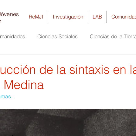
Jóvenes
ReMJI
Investigación
LAB
Comunida
n
umanidades
Ciencias Sociales
Ciencias de la Tierr
ría
Ciencias Biomédicas y de la Salud
Biología y 
cción de la sintaxis en l
e Medina
lamas