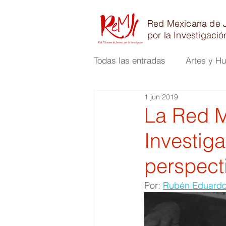
Red Mexicana de 
por la Investigació
Todas las entradas
Artes y H
1 jun 2019
Físico Matemáticas e Ingenie
La Red M
Investig
perspect
Por: 
Rubén Eduardo