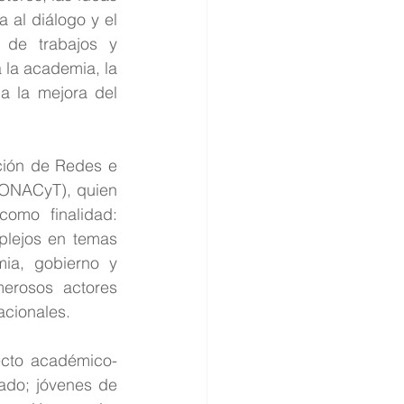
al diálogo y el 
de trabajos y 
 la academia, la 
a la mejora del 
ción de Redes e 
CONACyT), quien 
mo finalidad: 
plejos en temas 
ia, gobierno y 
rosos actores 
acionales.
ecto académico-
ado; jóvenes de 