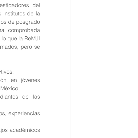
stigadores del 
nstitutos de la 
ios de posgrado 
na comprobada 
 lo que la ReMJI 
mados, pero se 
tivos:
ión en jóvenes 
 México;
diantes de las 
s, experiencias 
ajos académicos 