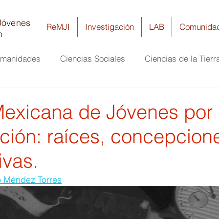
Jóvenes
ReMJI
Investigación
LAB
Comunida
n
umanidades
Ciencias Sociales
Ciencias de la Tierr
ría
Ciencias Biomédicas y de la Salud
Biología y 
exicana de Jóvenes por 
ación: raíces, concepcion
ivas.
 Méndez Torres