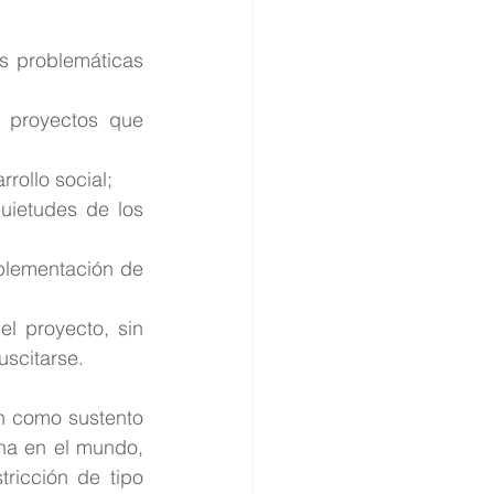
s problemáticas 
y proyectos que 
rollo social;
uietudes de los 
mplementación de 
l proyecto, sin 
scitarse.
n como sustento 
na en el mundo, 
ricción de tipo 