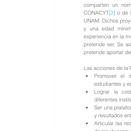
comparten un nomb
CONACYT
[2]
 o de 
UNAM. Dichos proyec
y una edad mínim
experiencia en la in
pretende ser. Se a
pretende aportar de
Las acciones de la R
Promover el i
estudiantes y e
Lograr la col
diferentes inst
Ser una platafo
y resultados ent
Articular las r