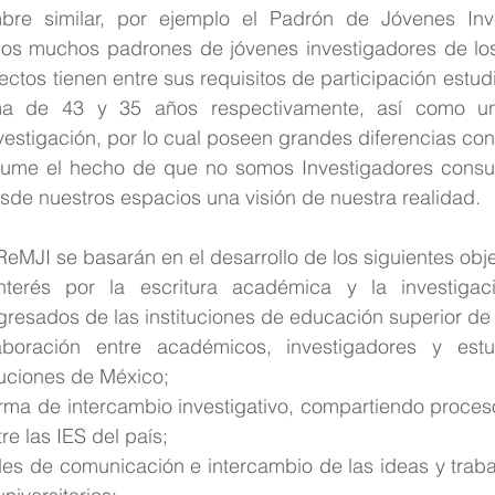
re similar, por ejemplo el Padrón de Jóvenes Inve
los muchos padrones de jóvenes investigadores de los i
tos tienen entre sus requisitos de participación estud
a de 43 y 35 años respectivamente, así como u
vestigación, por lo cual poseen grandes diferencias con
sume el hecho de que no somos Investigadores consu
sde nuestros espacios una visión de nuestra realidad.
eMJI se basarán en el desarrollo de los siguientes obje
nterés por la escritura académica y la investigac
gresados de las instituciones de educación superior de
aboración entre académicos, investigadores y estu
ituciones de México;
rma de intercambio investigativo, compartiendo proceso
re las IES del país;
edes de comunicación e intercambio de las ideas y trab