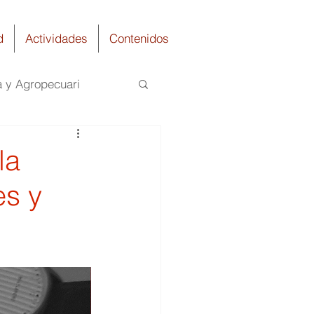
d
Actividades
Contenidos
a y Agropecuari
Química
la
es y