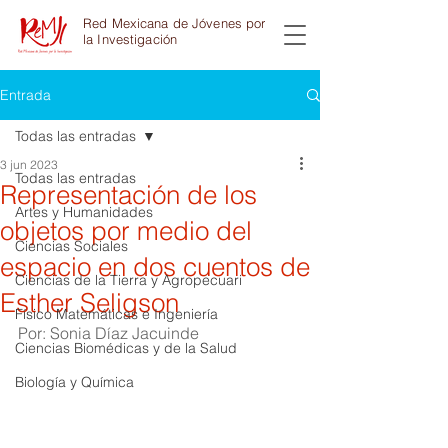
Red Mexicana de Jóvenes por
la Investigación
Entrada
Todas las entradas
3 jun 2023
Todas las entradas
Representación de los
Artes y Humanidades
objetos por medio del
Ciencias Sociales
espacio en dos cuentos de
Ciencias de la Tierra y Agropecuari
Esther Seligson
Físico Matemáticas e Ingeniería
Por: Sonia Díaz Jacuinde
Ciencias Biomédicas y de la Salud
Biología y Química